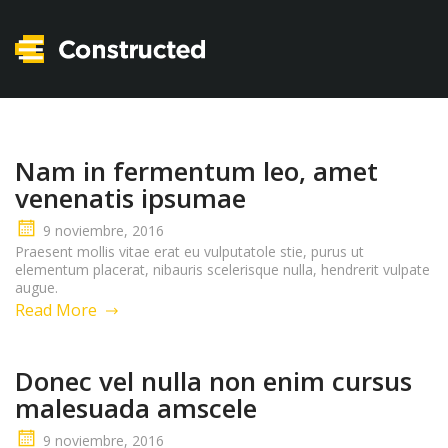
Nam in fermentum leo, amet
venenatis ipsumae
9 noviembre, 2016
Praesent mollis vitae erat eu vulputatole stie, purus ut
elementum placerat, nibauris scelerisque nulla, hendrerit vulpate
augue.
Read More
Donec vel nulla non enim cursus
malesuada amscele
9 noviembre, 2016