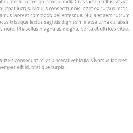
uam ac tortor portitor blandit. Cras lacinia tellus sit aet
volutpat luctus. Mauris consecttur nisl eget ex cursus mttis.
ivamus laoreet commodo pellentesque. Nulla et sem rutrum,
lacus tristique lectus sagittis dignissim a atsa urna curabair
llis nunc. Phasellus magna us magna, porta at ultrices vitae.
auzeis consequat mi et placerat vehicula. Vivamus laoreet
per elit id, tristique turpis.